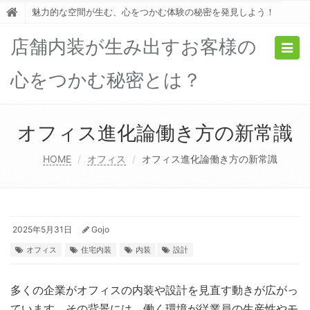
魅力的な空間が生む、心をつかむ体験の秘密を発見しよう！
店舗内装が生み出すお客様の
Togg
navig
心をつかむ秘密とは？
オフィス進化論働き方の新常識
HOME
オフィス
オフィス進化論働き方の新常識
2025年5月31日
Gojo
オフィス
住宅内装
内装
設計
多くの企業がオフィスの内装や設計を見直す動きが広がっ
ています。
その背景には、働く環境が従業員の生産性やモ