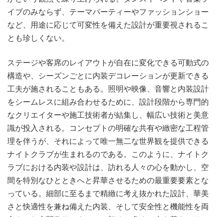
イブのみならず、テーマパーティーやファッションショー
など、用途に応じて可変性を備えた設計が重要視されるこ
とも珍しくない。
ステージや客席のレイアウトが自在に変化できる可動式の
構造や、シーズンごとに内装デコレーションが更新できる
工夫が施されることもある。照明や映像、音響と内装設計
をシームレスに組み合わせるために、設計段階から専門的
なクリエイターや施工技術者が結集し、幅広い技術と美意
識が投入される。コンセプトの明確な共有や緻密な工程管
理を伴うが、それによって唯一無二な世界観を提供できる
ナイトクラブが生まれるのである。このように、ナイトク
ラブにおける内装や設計は、訪れる人々の心を動かし、空
間を特別なひとときへと昇華させるための最重要要素とな
っている。細部に至るまで精緻に考え抜かれた設計、華美
さと快適性を兼ね備えた内装、そして安全性と機能性を両