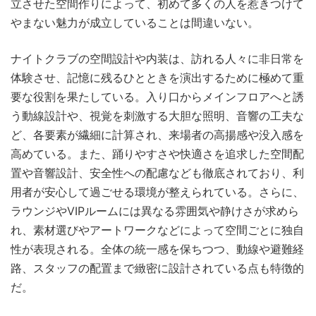
立させた空間作りによって、初めて多くの人を惹きつけて
やまない魅力が成立していることは間違いない。
ナイトクラブの空間設計や内装は、訪れる人々に非日常を
体験させ、記憶に残るひとときを演出するために極めて重
要な役割を果たしている。入り口からメインフロアへと誘
う動線設計や、視覚を刺激する大胆な照明、音響の工夫な
ど、各要素が繊細に計算され、来場者の高揚感や没入感を
高めている。また、踊りやすさや快適さを追求した空間配
置や音響設計、安全性への配慮なども徹底されており、利
用者が安心して過ごせる環境が整えられている。さらに、
ラウンジやVIPルームには異なる雰囲気や静けさが求めら
れ、素材選びやアートワークなどによって空間ごとに独自
性が表現される。全体の統一感を保ちつつ、動線や避難経
路、スタッフの配置まで緻密に設計されている点も特徴的
だ。