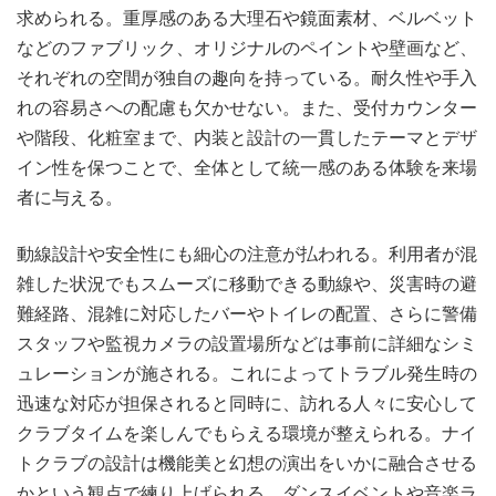
求められる。重厚感のある大理石や鏡面素材、ベルベット
などのファブリック、オリジナルのペイントや壁画など、
それぞれの空間が独自の趣向を持っている。耐久性や手入
れの容易さへの配慮も欠かせない。また、受付カウンター
や階段、化粧室まで、内装と設計の一貫したテーマとデザ
イン性を保つことで、全体として統一感のある体験を来場
者に与える。
動線設計や安全性にも細心の注意が払われる。利用者が混
雑した状況でもスムーズに移動できる動線や、災害時の避
難経路、混雑に対応したバーやトイレの配置、さらに警備
スタッフや監視カメラの設置場所などは事前に詳細なシミ
ュレーションが施される。これによってトラブル発生時の
迅速な対応が担保されると同時に、訪れる人々に安心して
クラブタイムを楽しんでもらえる環境が整えられる。ナイ
トクラブの設計は機能美と幻想の演出をいかに融合させる
かという観点で練り上げられる。ダンスイベントや音楽ラ