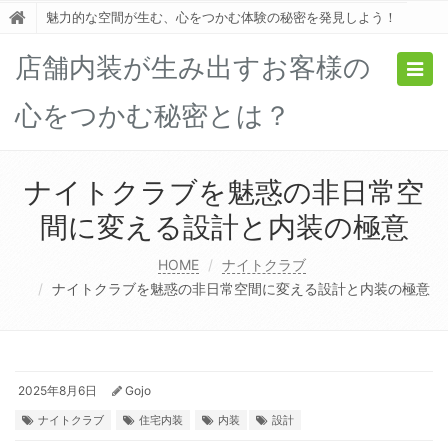
魅力的な空間が生む、心をつかむ体験の秘密を発見しよう！
店舗内装が生み出すお客様の
Togg
navig
心をつかむ秘密とは？
ナイトクラブを魅惑の非日常空
間に変える設計と内装の極意
HOME
ナイトクラブ
ナイトクラブを魅惑の非日常空間に変える設計と内装の極意
2025年8月6日
Gojo
ナイトクラブ
住宅内装
内装
設計