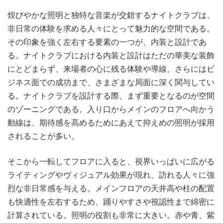
煌びやかな照明と独特な音楽が交錯するナイトクラブは、
非日常の体験を求める人々にとって魅力的な空間である。
その印象を強く左右する要素の一つが、内装と設計であ
る。ナイトクラブにおける内装と設計はただの華美な装飾
にとどまらず、来場者の心に残る体験や導線、さらにはビ
ジネス面での成功まで、さまざまな局面に深く関与してい
る。ナイトクラブを設計する際、まず重要となるのが空間
のゾーニングである。入り口からメインのフロアへ向かう
動線は、期待感を高めるためにあえて抑えめの照明が採用
されることが多い。
そこから一転してフロアに入ると、視界いっぱいに広がる
ライティングやヴィジュアル効果が現れ、訪れる人々に強
烈な非日常感を与える。メインフロアの天井高や柱の配置
も快適性を左右するため、踊りやすさや視認性まで綿密に
計算されている。照明の役割も非常に大きい。赤や青、紫