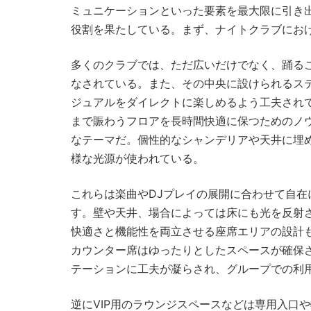
ミュニケーションといった要素を最大限に引き
役割を果たしている。まず、ナイトクラブにお
多くのクラブでは、ただ広いだけでなく、踊る
なされている。また、その中央に設けられるス
ジュアルをダイレクトに楽しめるよう工夫され
まで賑わうフロアを長時間快適に保つためのノ
なテーマだ。個性的なシャンデリアや天井に埋
様な光源が使われている。
これらは楽曲やDJプレイの展開に合わせて自
す。壁や天井、場合によっては床にも光を反射
快適さと機能性を両立させる座席エリアの設計
カウンター席はゆったりとしたスペースが確保
テーションに工夫が凝らされ、グループでの利
逆にVIP用のラウンジスペースなどは専用入口