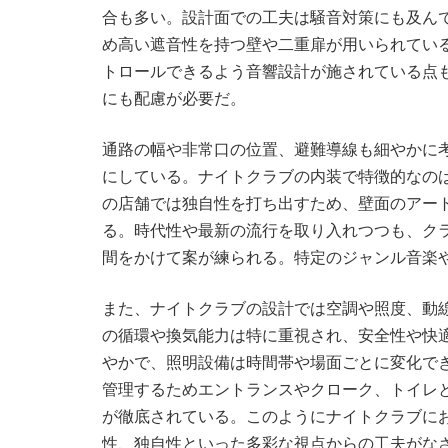
合も多い。設計面での工夫は騒音対策にも及ん
め高い遮音性を持つ壁や二重扉が用いられてい
トロールできるよう音響設計が施されている点
にも配慮が必要だ。
通路の幅や非常口の位置、避難導線も細やかに
にしている。ナイトクラブの内装で特徴的なの
の店舗では独自性を打ち出すため、壁面のアー
る。時代性や最新の流行を取り入れつつも、ク
間をかけて案が練られる。特定のジャンル音楽
また、ナイトクラブの設計では空調や照度、動
の循環や換気能力は特に重視され、安全性や快
やかで、照明設備は時間帯や場面ごとに変化で
管理するためエントランスやクローク、トイレ
が徹底されている。このようにナイトクラブに
性、独自性といった多彩な視点からの工夫がな