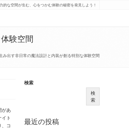
力的な空間が生む、心をつかむ体験の秘密を発見しよう！
な体験空間
生み出す非日常の魔法設計と内装が創る特別な体験空間
検索
検
索
間があ
ナイト
最近の投稿
り、コ