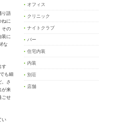
オフィス
踊り語
クリニック
つねに
ナイトクラブ
。その
内装に
バー
材な
住宅内装
内装
出す
面でも細
別荘
だ。さ
店舗
出が来
過ごせ
てい