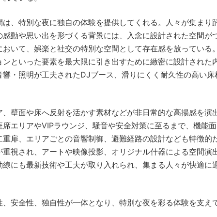
間は、特別な夜に独自の体験を提供してくれる。人々が集まり
の感動や思い出を形づくる背景には、入念に設計された空間が
において、娯楽と社交の特別な空間として存在感を放っている
ョンといった要素を最大限に引き出すために緻密に設計された
音響・照明が工夫されたDJブース、滑りにくく耐久性の高い床
ア、壁面や床へ反射を活かす素材などが非日常的な高揚感を演
席エリアやVIPラウンジ、騒音や安全対策に至るまで、機能
二重扉、エリアごとの音響制御、避難経路の設計なども特徴的
が重視され、アートや映像投影、オリジナル什器による空間演
動線にも最新技術や工夫が取り入れられ、集まる人々が快適に
性、安全性、独自性が一体となり、特別な夜を彩る体験を支え