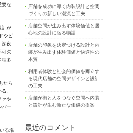
重要な
店舗を成功に導く内装設計と空間
。
づくりの新しい潮流と工夫
店舗空間が生み出す体験価値と居
設計が
心地の設計に宿る物語
ドやビ
、深夜
店舗の印象を決定づける設計と内
不可欠
装が生み出す体験価値と快適性の
本質
多種多
利用者体験と社会的価値を両立す
る現代店舗の空間デザインと設計
もたら
の工夫
いる。
店舗が街と人をつなぐ空間へ内装
ファや
と設計が生む新たな価値の提案
やパー
最近のコメント
ている場