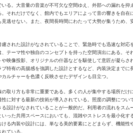
でいる。大音量の音楽が不可欠な空間ゆえ、外部への漏れを抑
る。それだけでなく、館内でもエリアによって音の響きを自在
も見逃せない。また、夜間長時間にわたって大勢が集うため、
考慮された設計がなされていることで、緊急時でも迅速な対応
は、テーマ性や独自のコンセプトを持った空間演出にある。そ
トや映像投影、オリジナルの什器などを駆使して意匠が凝らさ
ラブ特有の高揚感を強調した設計とするなど、内装決定までに
やカルチャーを色濃く反映させたデザインも目立つ。
線の取り方も非常に重要である。多くの人が集中する場所だけ
適性に対する最新の技術が導入されている。照度の調整につい
きる設計がなされていることが一般的だ。利用者の流れをスム
といった共用スペースにおいても、混雑やストレスを最小化す
おける内装や設計には、単なる美的要素にとどまらず、機能性
されている。