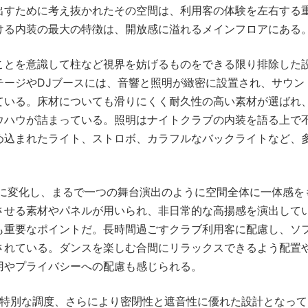
出すために考え抜かれたその空間は、利用客の体験を左右する
ける内装の最大の特徴は、開放感に溢れるメインフロアにある
ことを意識して柱など視界を妨げるものをできる限り排除した
テージやDJブースには、音響と照明が緻密に設置され、サウン
ている。床材についても滑りにくく耐久性の高い素材が選ばれ
ウハウが詰まっている。照明はナイトクラブの内装を語る上で
め込まれたライト、ストロボ、カラフルなバックライトなど、
在に変化し、まるで一つの舞台演出のように空間全体に一体感を
させる素材やパネルが用いられ、非日常的な高揚感を演出して
も重要なポイントだ。長時間過ごすクラブ利用客に配慮し、ソ
されている。ダンスを楽しむ合間にリラックスできるよう配置
用やプライバシーへの配慮も感じられる。
や特別な調度、さらにより密閉性と遮音性に優れた設計となっ