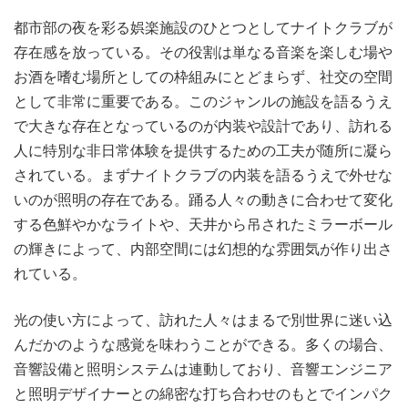
都市部の夜を彩る娯楽施設のひとつとしてナイトクラブが
存在感を放っている。
その役割は単なる音楽を楽しむ場や
お酒を嗜む場所としての枠組みにとどまらず、社交の空間
として非常に重要である。このジャンルの施設を語るうえ
で大きな存在となっているのが内装や設計であり、訪れる
人に特別な非日常体験を提供するための工夫が随所に凝ら
されている。まずナイトクラブの内装を語るうえで外せな
いのが照明の存在である。踊る人々の動きに合わせて変化
する色鮮やかなライトや、天井から吊されたミラーボール
の輝きによって、内部空間には幻想的な雰囲気が作り出さ
れている。
光の使い方によって、訪れた人々はまるで別世界に迷い込
んだかのような感覚を味わうことができる。多くの場合、
音響設備と照明システムは連動しており、音響エンジニア
と照明デザイナーとの綿密な打ち合わせのもとでインパク