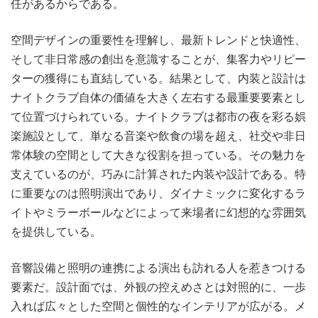
任があるからである。
空間デザインの重要性を理解し、最新トレンドと快適性、
そして非日常感の創出を意識することが、集客力やリピー
ターの獲得にも直結している。結果として、内装と設計は
ナイトクラブ自体の価値を大きく左右する最重要要素とし
て位置づけられている。ナイトクラブは都市の夜を彩る娯
楽施設として、単なる音楽や飲食の場を超え、社交や非日
常体験の空間として大きな役割を担っている。その魅力を
支えているのが、巧みに計算された内装や設計である。特
に重要なのは照明演出であり、ダイナミックに変化するラ
イトやミラーボールなどによって来場者に幻想的な雰囲気
を提供している。
音響設備と照明の連携による演出も訪れる人を惹きつける
要素だ。設計面では、外観の控えめさとは対照的に、一歩
入れば広々とした空間と個性的なインテリアが広がる。メ