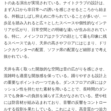
トのある演出が実現されている。ナイトクラブの設計は、
まず入口から非日常への誘いを感じさせるところから始ま
る。外観はしばし抑えめに作られていることが多いが、一
歩足を踏み入れると広々としたスペースや個性的なインテ
リアが広がり、日常空間との明確な違いが生み出されてい
る。特に、メインフロアはクラブの顔として最も印象に残
るスペースであり、天井の高さやフロアにはじまり、ドリ
ンクカウンターの配置、ソファ席の配置など細部まで考え
抜かれている。
天井を高く取った開放的な空間は音の広がりを感じさせ、
混雑時も適度な開放感を保っている。踊りやすさも設計上
の重要なポイントの一つである。ダンスフロアの床にはク
ッション性を持たせた素材を用いることで、長時間のダン
スでも身体への負担を減らす工夫がなされている。壁や柱
には防音材が組み込まれており、音響の反響をコントロー
ルする役割を果たしている。これにより、高音質かつ迫力