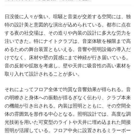
日没後に人々が集い、喧騒と音楽が交差する空間には、独
特の設計美と意図的な演出が込められている。
都市に点在
する夜の社交場は、その造りや内装の設計に多大な労力を
注いできた。特にナイトクラブは、音楽体験を極限まで高
めるための舞台装置ともいえる。音響や照明設備の導入だ
けでなく、床材や壁の質感にまで神経が行き届いている。
音の反射や拡散を考慮し、壁や天井に吸音性の高い素材を
取り入れて設計されることが多い。
それによってフロア全体で均質な音響効果が得られる。音
の明瞭さと身体への振動が揺るぎなく伝わり、クラブ本来
の機能が引き出される。内装は照明とともに、その空間全
体の雰囲気を形作る中心となる。照明設計では、高度な調
光技術を用いた可変型のライトや天井に埋め込まれた間接
照明が活躍している。フロア中央に設置されるミラーボー