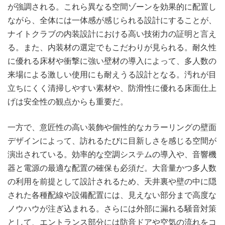
が強調される。これら異なる空間ゾーンを効果的に配置し
ながら、全体には一体感が感じられる設計にすることが、
ナイトクラブの内装設計における高い技術力の証明と言え
る。また、内装材の選定でもこだわりが見られる。耐久性
に優れる床材や衝撃に強い壁材の導入によって、多人数の
来場による激しい使用にも耐えうる設計となる。汚れが目
立ちにくく清掃しやすい素材や、防滑性に優れる床面仕上
げは安全性の観点からも重要だ。
一方で、意匠性の高い装飾や個性的なカラーリングの壁面
デザインによって、訪れるたびに目新しさを感じる空間が
演出されている。効率的な空調システムの導入や、音響機
器と電源の最適な配置の確保も必須だ。大音量かつ多人数
の利用を前提として設計されるため、天井裏や壁の中に隠
された各種配線や設備配置には、見えない部分まで高度な
ノウハウが注ぎ込まれる。さらには外部に漏れる騒音対策
として、エントランス部分には防音ドアや空気の流れをコ