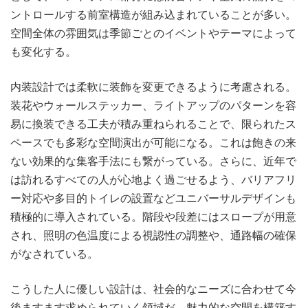
ントロールする前室構造が組み込まれていることが多い。
空間全体の雰囲気は季節ごとのイベントやテーマによって
も変化する。
内装設計では柔軟に装飾を変更できるように考慮される。
装花やウォールステッカー、ライトアップのパターンを容
易に換装できる工夫が積み重ねられることで、限られたス
ペースでも多彩な空間演出が可能になる。これは飽きの来
ない効果的な集客手法にも繋がっている。さらに、近年で
は訪れるすべての人が心地よく過ごせるよう、バリアフリ
ー対応や多目的トイレの設置などユニバーサルデザインも
積極的に導入されている。階段や段差にはスロープが用意
され、照明の色温度による視認性の調整や、通路幅の確保
がなされている。
こうした人に優しい設計は、社会的なニーズに合わせて今
後ますます求められていく領域だ。魅力的な空間を構築す