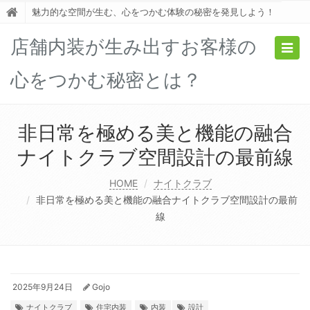
魅力的な空間が生む、心をつかむ体験の秘密を発見しよう！
店舗内装が生み出すお客様の
Togg
navig
心をつかむ秘密とは？
非日常を極める美と機能の融合
ナイトクラブ空間設計の最前線
HOME
ナイトクラブ
非日常を極める美と機能の融合ナイトクラブ空間設計の最前
線
2025年9月24日
Gojo
ナイトクラブ
住宅内装
内装
設計