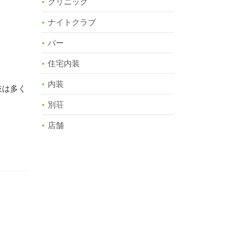
クリニック
ナイトクラブ
バー
住宅内装
内装
肢は多く
別荘
店舗