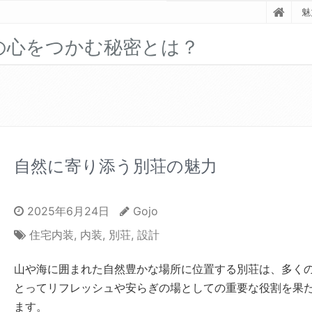
魅
の心をつかむ秘密とは？
自然に寄り添う別荘の魅力
2025年6月24日
Gojo
住宅内装
,
内装
,
別荘
,
設計
山や海に囲まれた自然豊かな場所に位置する別荘は、多く
とってリフレッシュや安らぎの場としての重要な役割を果
ます。